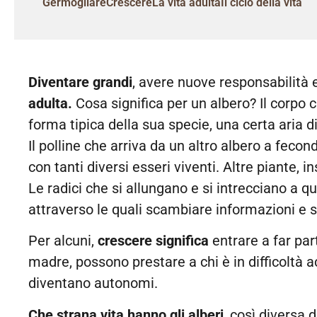
Germogliare
Crescere
La vita adulta
Il ciclo della vita
Diventare grandi
, avere nuove responsabilità e
adulta.
Cosa significa per un albero? Il corpo c
forma tipica della sua specie, una certa aria di
Il polline che arriva da un altro albero a fecon
con tanti diversi esseri viventi. Altre piante, in
Le radici che si allungano e si intrecciano a q
attraverso le quali scambiare informazioni e s
Per alcuni,
crescere significa
entrare a far par
madre, possono prestare a chi è in difficoltà a
diventano autonomi.
Che strana vita hanno gli alberi
, così diversa 