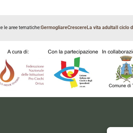
te le aree tematiche:
Germogliare
Crescere
La vita adulta
Il ciclo 