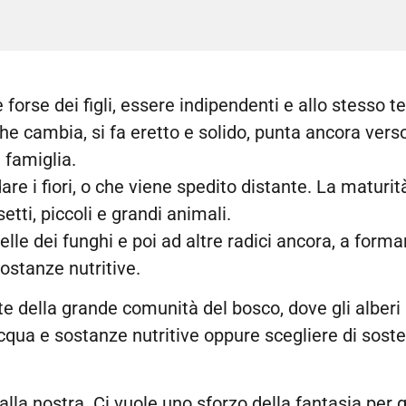
 forse dei figli, essere indipendenti e allo stesso t
he cambia, si fa eretto e solido, punta ancora verso
 famiglia.
dare i fiori, o che viene spedito distante. La maturit
setti, piccoli e grandi animali.
uelle dei funghi e poi ad altre radici ancora, a fo
ostanze nutritive.
te della grande comunità del bosco, dove gli alberi p
cqua e sostanze nutritive oppure scegliere di sosten
dalla nostra. Ci vuole uno sforzo della fantasia per