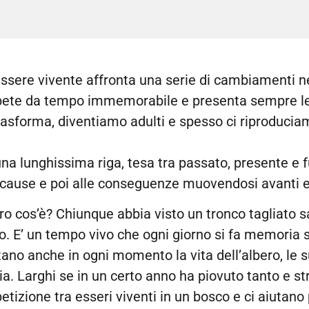
ssere vivente affronta una serie di cambiamenti nel 
pete da tempo immemorabile e presenta sempre le 
trasforma, diventiamo adulti e spesso ci riproducia
 lunghissima riga, tesa tra passato, presente e fu
cause e poi alle conseguenze muovendosi avanti e i
oro cos’è? Chiunque abbia visto un tronco tagliato sa
o. E’ un tempo vivo che ogni giorno si fa memoria s
no anche in ogni momento la vita dell’albero, le su
a. Larghi se in un certo anno ha piovuto tanto e stret
tizione tra esseri viventi in un bosco e ci aiutano 